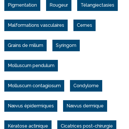
Pigmentation
Rougeur
Télangiectasies
Malformations vasculaires
Cernes
Grains de milium
Syringom
Molluscum pendulum
Molluscum contagiosum
Condylome
Nævus épidermiques
Nævus dermique
Kératose actinique
Cicatrices post-chirurgie