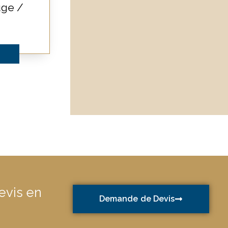
uge /
vis en
Demande de Devis