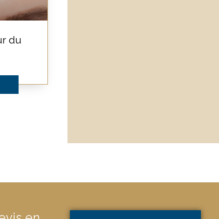
ur du
vis en